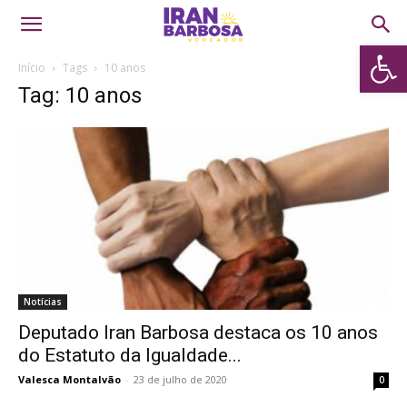
Abrir 
Início
Tags
10 anos
Tag: 10 anos
Notícias
Deputado Iran Barbosa destaca os 10 anos
do Estatuto da Igualdade...
Valesca Montalvão
-
23 de julho de 2020
0