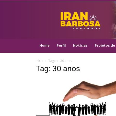
IRAN
BARBOSA
–
VEREADOR
::
ARACAJU
–
Home
Perfil
Notícias
Projetos de 
PSOL
Início
Tags
30 anos
Tag: 30 anos