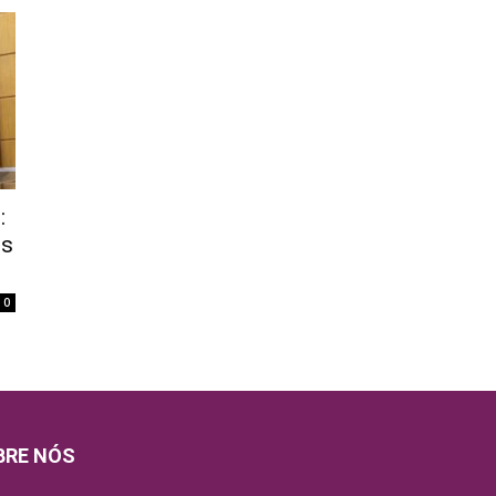
:
es
0
BRE NÓS