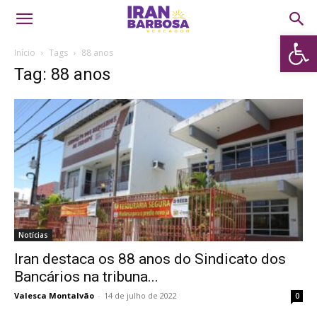
Abrir 
Início
Tags
88 anos
Tag: 88 anos
Notícias
Iran destaca os 88 anos do Sindicato dos
Bancários na tribuna...
Valesca Montalvão
-
14 de julho de 2022
0