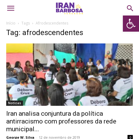
Abrir 
Início
Tags
Afrodescendentes
Tag: afrodescendentes
Notícias
Iran analisa conjuntura da política
antirracismo com professores da rede
municipal...
George W. Silva
-
12 de novembro de 2019
0