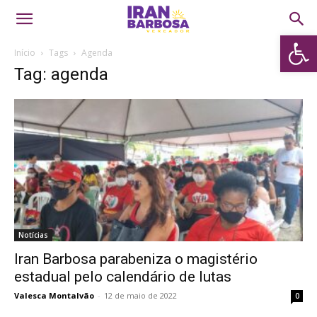
Abrir 
Início
Tags
Agenda
Tag: agenda
Notícias
Iran Barbosa parabeniza o magistério
estadual pelo calendário de lutas
Valesca Montalvão
-
12 de maio de 2022
0