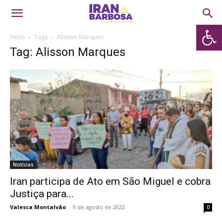
Abrir 
Início
Tags
Alisson Marques
Tag: Alisson Marques
Notícias
Iran participa de Ato em São Miguel e cobra
Justiça para...
Valesca Montalvão
-
9 de agosto de 2022
0