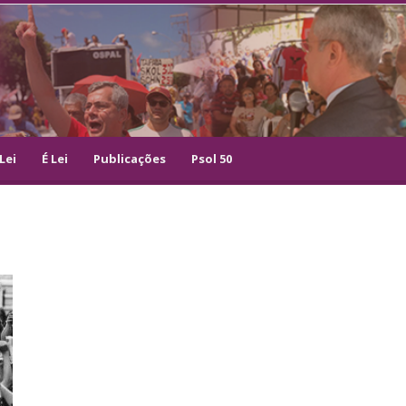
Lei
É Lei
Publicações
Psol 50