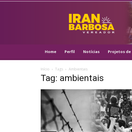
IRAN
BARBOSA
–
VEREADOR
::
ARACAJU
–
Home
Perfil
Notícias
Projetos de 
PSOL
Início
Tags
Ambientais
Tag: ambientais