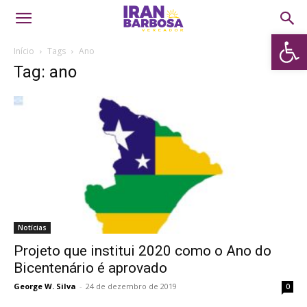
Abrir 
Início
Tags
Ano
Tag: ano
Notícias
Projeto que institui 2020 como o Ano do
Bicentenário é aprovado
George W. Silva
-
24 de dezembro de 2019
0