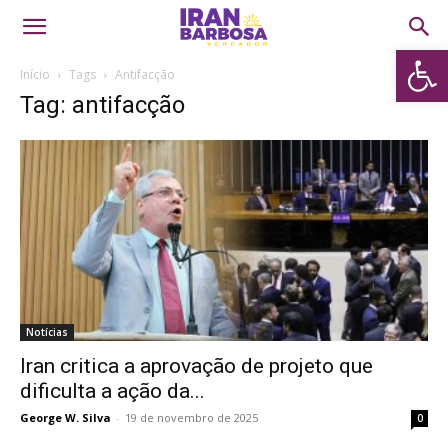
Abrir 
Início
Tags
Antifacção
Tag: antifacção
Notícias
Iran critica a aprovação de projeto que
dificulta a ação da...
George W. Silva
-
19 de novembro de 2025
0