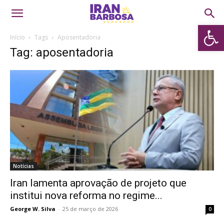
Abrir 
Início
Tags
Aposentadoria
Tag: aposentadoria
Notícias
Iran lamenta aprovação de projeto que
institui nova reforma no regime...
George W. Silva
-
25 de março de 2026
0