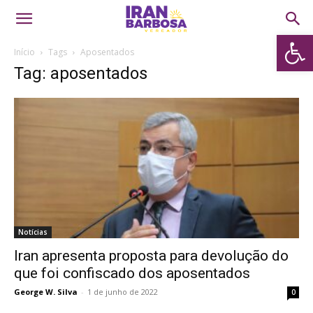
Abrir 
Início
Tags
Aposentados
Tag: aposentados
Notícias
Iran apresenta proposta para devolução do
que foi confiscado dos aposentados
George W. Silva
-
1 de junho de 2022
0