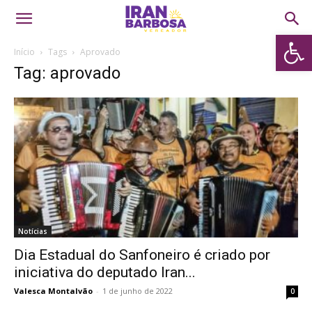
Abrir 
Início
Tags
Aprovado
Tag: aprovado
Notícias
Dia Estadual do Sanfoneiro é criado por
iniciativa do deputado Iran...
Valesca Montalvão
-
1 de junho de 2022
0