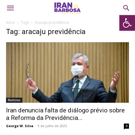
Abrir 
Início
Tags
Aracaju previdência
Tag: aracaju previdência
Notícias
Iran denuncia falta de diálogo prévio sobre
a Reforma da Previdência...
George W. Silva
-
9 de julho de 2025
0