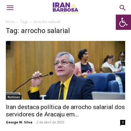
Abrir 
Início
Tags
Arrocho salarial
Tag: arrocho salarial
Notícias
Iran destaca política de arrocho salarial dos
servidores de Aracaju em...
George W. Silva
-
2 de abril de 2025
0