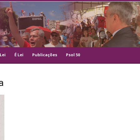
Lei
É Lei
Publicações
Psol 50
a