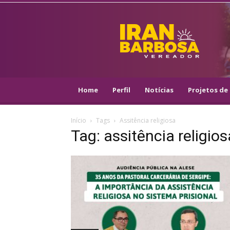
IRAN
BARBOSA
–
VEREADOR
::
ARACAJU
–
Home
Perfil
Notícias
Projetos de 
PSOL
Início
Tags
Assitência religiosa
Tag: assitência religios