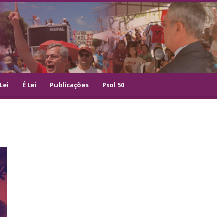
Lei
É Lei
Publicações
Psol 50