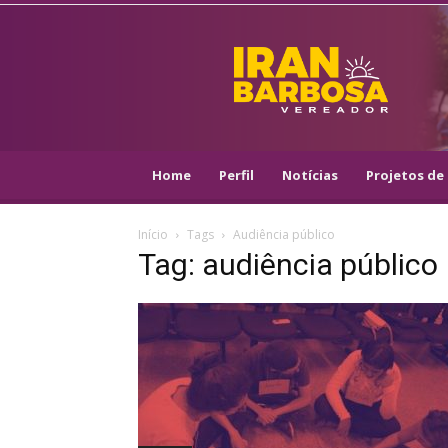
IRAN
BARBOSA
–
VEREADOR
::
ARACAJU
–
Home
Perfil
Notícias
Projetos de 
PSOL
Início
Tags
Audiência público
Tag: audiência público