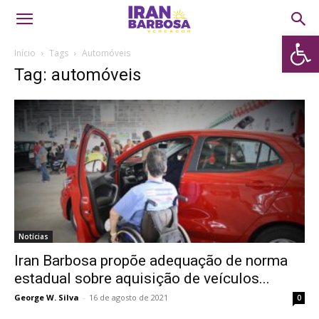
Abrir 
Início
Tags
Automóveis
Tag: automóveis
Notícias
Iran Barbosa propõe adequação de norma
estadual sobre aquisição de veículos...
George W. Silva
-
16 de agosto de 2021
0