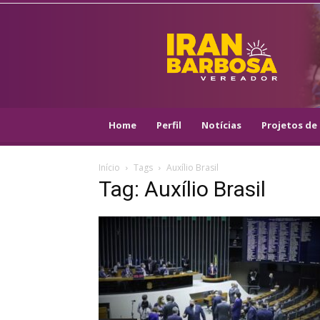
IRAN
BARBOSA
–
VEREADOR
::
ARACAJU
–
Home
Perfil
Notícias
Projetos de 
PSOL
Início
Tags
Auxílio Brasil
Tag: Auxílio Brasil