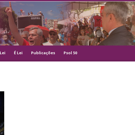
Lei
É Lei
Publicações
Psol 50