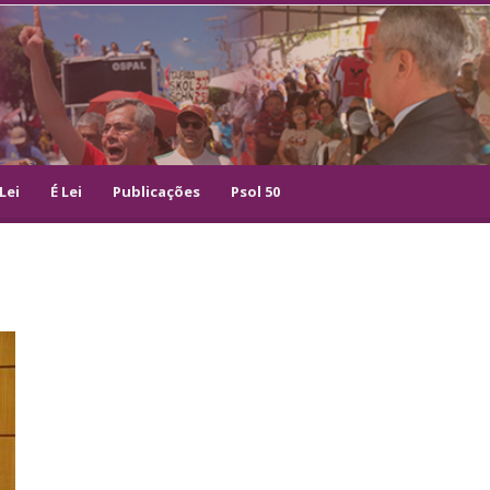
Lei
É Lei
Publicações
Psol 50