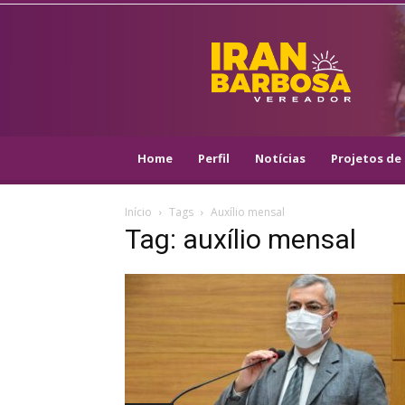
IRAN
BARBOSA
–
VEREADOR
::
ARACAJU
–
Home
Perfil
Notícias
Projetos de 
PSOL
Início
Tags
Auxílio mensal
Tag: auxílio mensal