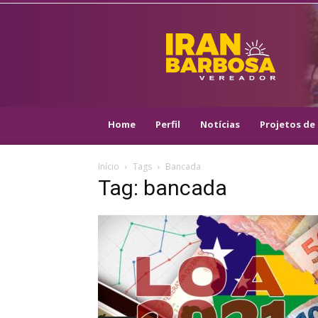
IRAN
BARBOSA
–
VEREADOR
::
ARACAJU
–
Home
Perfil
Notícias
Projetos de 
PSOL
Início
Tags
Bancada
Tag: bancada