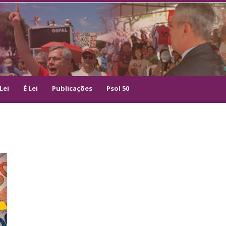
Lei
É Lei
Publicações
Psol 50