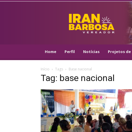
IRAN
BARBOSA
–
VEREADOR
::
ARACAJU
–
Home
Perfil
Notícias
Projetos de 
PSOL
Início
Tags
Base nacional
Tag: base nacional