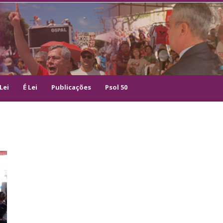
Lei
É Lei
Publicações
Psol 50