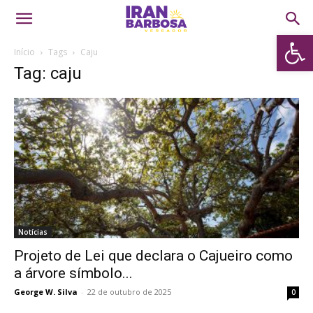
Abrir 
Início
Tags
Caju
Tag: caju
Notícias
Projeto de Lei que declara o Cajueiro como
a árvore símbolo...
George W. Silva
-
22 de outubro de 2025
0