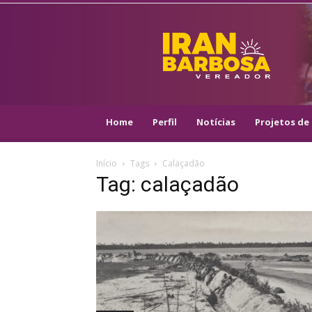
IRAN
BARBOSA
–
VEREADOR
::
ARACAJU
–
Home
Perfil
Notícias
Projetos de 
PSOL
Início
Tags
Calaçadão
Tag: calaçadão