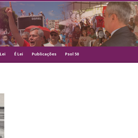
Lei
É Lei
Publicações
Psol 50