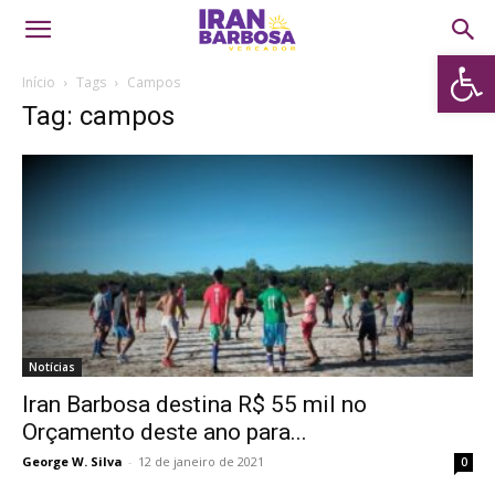
Abrir 
Início
Tags
Campos
Tag: campos
Notícias
Iran Barbosa destina R$ 55 mil no
Orçamento deste ano para...
George W. Silva
-
12 de janeiro de 2021
0