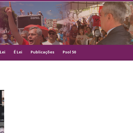
Lei
É Lei
Publicações
Psol 50