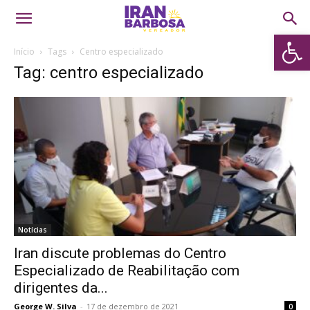
Abrir 
Início
Tags
Centro especializado
Tag: centro especializado
Notícias
Iran discute problemas do Centro
Especializado de Reabilitação com
dirigentes da...
George W. Silva
-
17 de dezembro de 2021
0