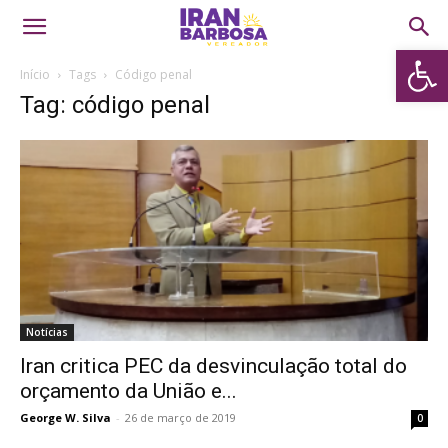
Abrir 
Início
Tags
Código penal
Tag: código penal
Notícias
Iran critica PEC da desvinculação total do
orçamento da União e...
George W. Silva
-
26 de março de 2019
0