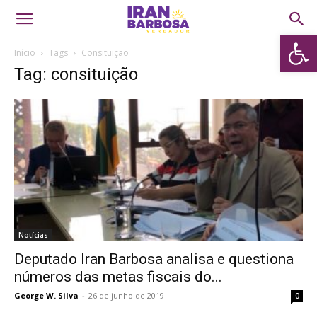
Abrir 
Início
Tags
Consituição
Tag: consituição
Notícias
Deputado Iran Barbosa analisa e questiona
números das metas fiscais do...
George W. Silva
-
26 de junho de 2019
0