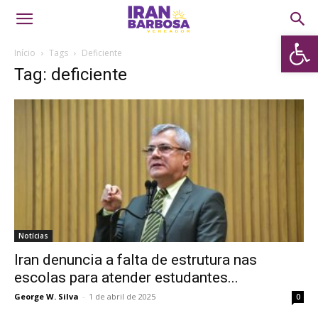
Abrir 
Início
Tags
Deficiente
Tag: deficiente
Notícias
​Iran denuncia a falta de estrutura nas
escolas para atender estudantes...
George W. Silva
-
1 de abril de 2025
0