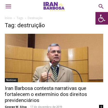
Abrir 
Início
Tags
Destruição
Tag: destruição
Notícias
Iran Barbosa contesta narrativas que
fortalecem o extermínio dos direitos
previdenciários
George W. Silva
-
17 de dezembro de 2019
0