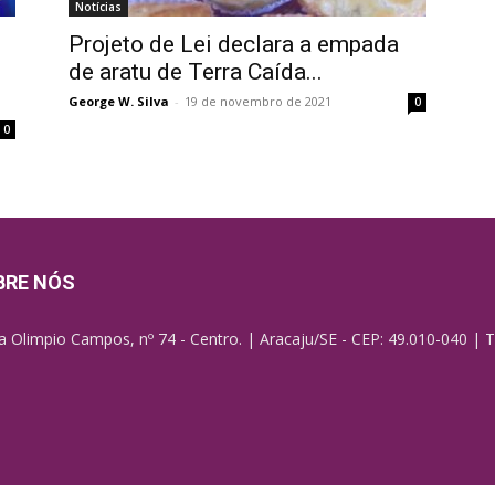
Notícias
Projeto de Lei declara a empada
de aratu de Terra Caída...
George W. Silva
-
19 de novembro de 2021
0
0
BRE NÓS
a Olimpio Campos, nº 74 - Centro. | Aracaju/SE - CEP: 49.010-040 | T