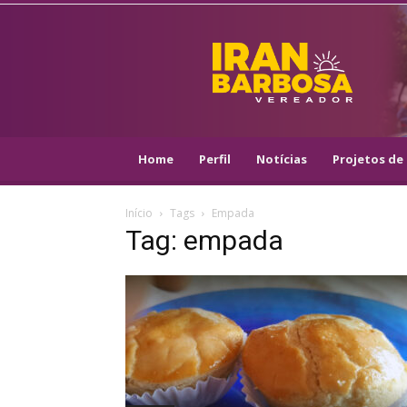
IRAN
BARBOSA
–
VEREADOR
::
ARACAJU
–
Home
Perfil
Notícias
Projetos de 
PSOL
Início
Tags
Empada
Tag: empada