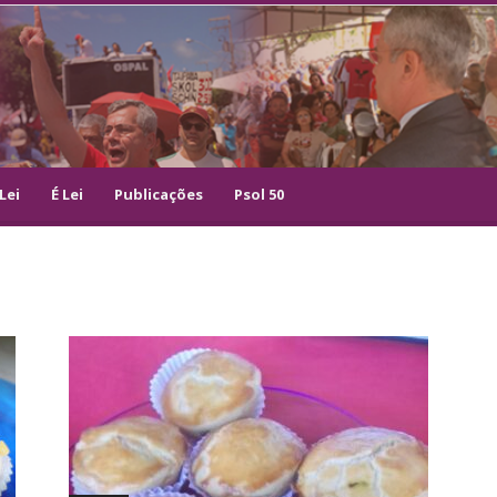
Lei
É Lei
Publicações
Psol 50