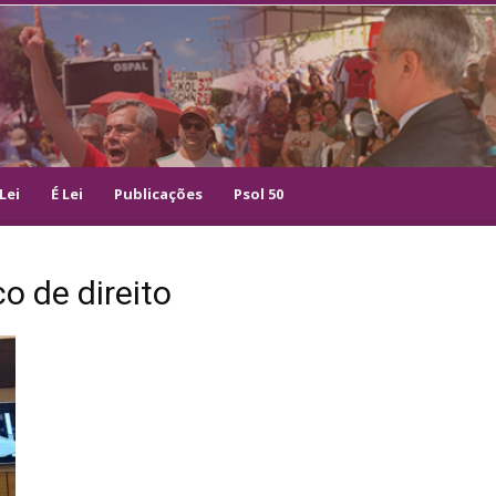
Lei
É Lei
Publicações
Psol 50
o de direito