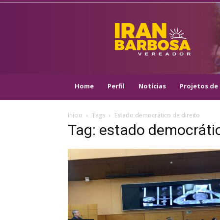
IRAN
BARBOSA
–
VEREADOR
::
ARACAJU
–
Home
Perfil
Notícias
Projetos de 
PSOL
Início
Tags
Estado democrático de direito
Tag: estado democrátic