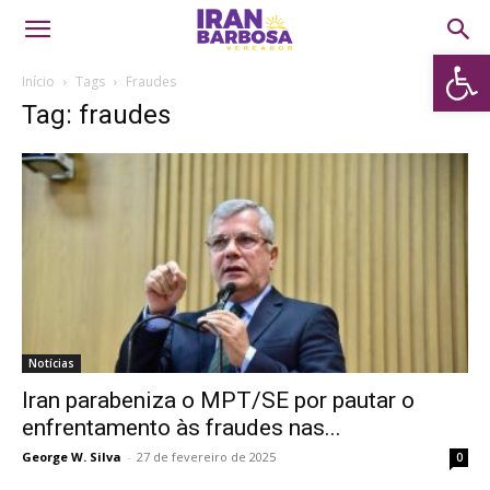
Abrir 
Início
Tags
Fraudes
Tag: fraudes
Notícias
Iran parabeniza o MPT/SE por pautar o
enfrentamento às fraudes nas...
George W. Silva
-
27 de fevereiro de 2025
0