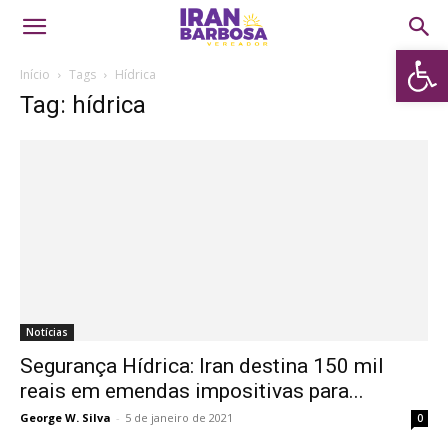
Abrir 
Início
Tags
Hídrica
Tag: hídrica
Notícias
Segurança Hídrica: Iran destina 150 mil
reais em emendas impositivas para...
George W. Silva
-
5 de janeiro de 2021
0