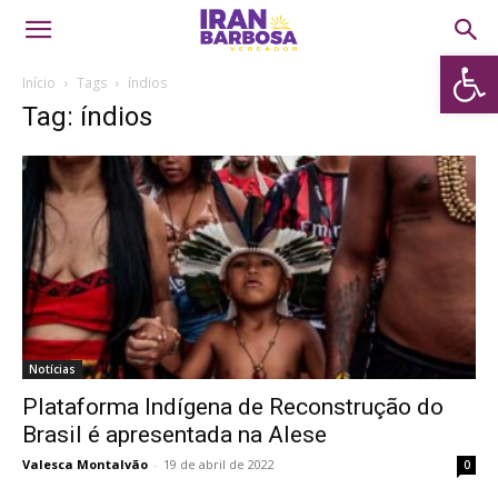
Abrir 
Início
Tags
índios
Tag: índios
Notícias
Plataforma Indígena de Reconstrução do
Brasil é apresentada na Alese
Valesca Montalvão
-
19 de abril de 2022
0