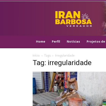
IRAN
BARBOSA
–
VEREADOR
::
ARACAJU
–
Home
Perfil
Notícias
Projetos de 
PSOL
Início
Tags
Irregularidade
Tag: irregularidade