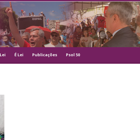
Lei
É Lei
Publicações
Psol 50