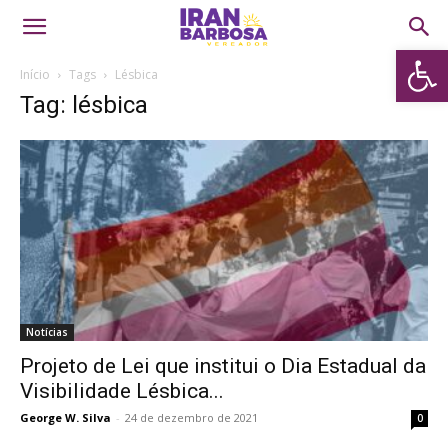
Abrir 
Início
Tags
Lésbica
Tag: lésbica
Notícias
Projeto de Lei que institui o Dia Estadual da
Visibilidade Lésbica...
George W. Silva
-
24 de dezembro de 2021
0