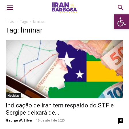
Abrir 
Início
Tags
Liminar
Tag: liminar
Notícias
Indicação de Iran tem respaldo do STF e
Sergipe deixará de...
George W. Silva
-
16 de abril de 2020
0