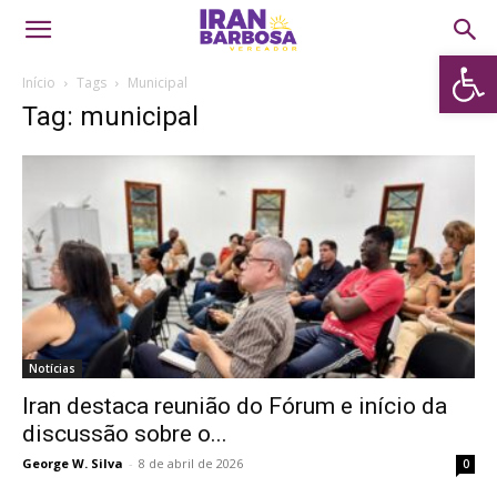
Abrir 
Início
Tags
Municipal
Tag: municipal
Notícias
Iran destaca reunião do Fórum e início da
discussão sobre o...
George W. Silva
-
8 de abril de 2026
0