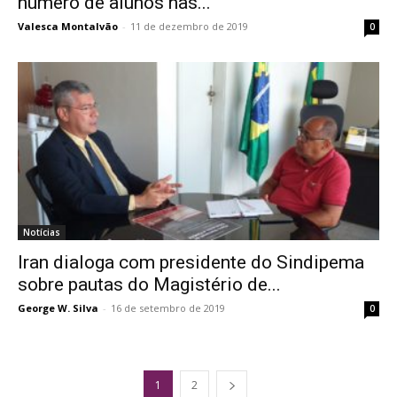
número de alunos nas...
Valesca Montalvão
-
11 de dezembro de 2019
0
Notícias
Iran dialoga com presidente do Sindipema
sobre pautas do Magistério de...
George W. Silva
-
16 de setembro de 2019
0
1
2