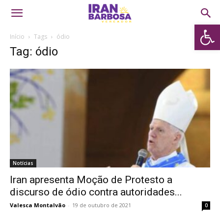
Abrir 
Início
Tags
ódio
Tag: ódio
Notícias
Iran apresenta Moção de Protesto a
discurso de ódio contra autoridades...
Valesca Montalvão
-
19 de outubro de 2021
0