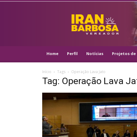
IRAN
BARBOSA
–
VEREADOR
::
ARACAJU
–
Home
Perfil
Notícias
Projetos de 
PSOL
Início
Tags
Operação Lava Jato
Tag: Operação Lava Ja