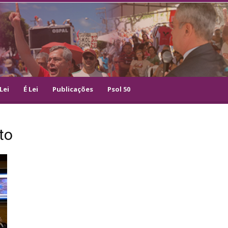
Lei
É Lei
Publicações
Psol 50
to