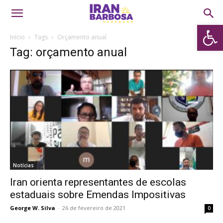
Abrir 
Início
Tags
Orçamento anual
Tag: orçamento anual
Notícias
Iran orienta representantes de escolas
estaduais sobre Emendas Impositivas
George W. Silva
-
26 de fevereiro de 2021
0