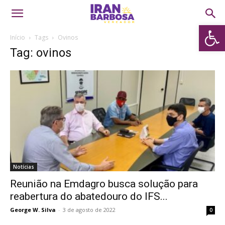
Abrir 
Início
Tags
Ovinos
Tag: ovinos
Notícias
Reunião na Emdagro busca solução para
reabertura do abatedouro do IFS...
George W. Silva
-
3 de agosto de 2022
0