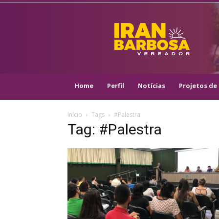
IRAN
BARBOSA
–
VEREADOR
::
ARACAJU
–
Home
Perfil
Notícias
Projetos de 
PSOL
Início
Tags
#Palestra
Tag: #Palestra