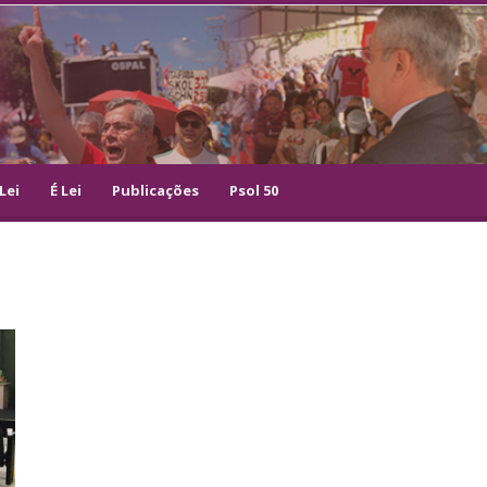
Lei
É Lei
Publicações
Psol 50