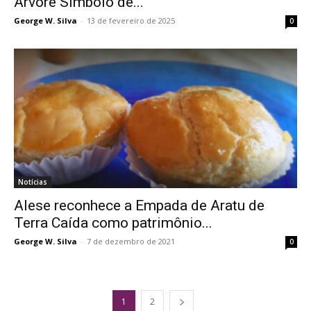
Árvore Símbolo de...
George W. Silva
-
13 de fevereiro de 2025
0
Notícias
Alese reconhece a Empada de Aratu de
Terra Caída como patrimônio...
George W. Silva
-
7 de dezembro de 2021
0
1
2