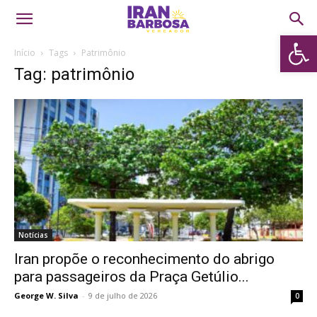
Abrir 
Início
Tags
Patrimônio
Tag: patrimônio
Notícias
Iran propõe o reconhecimento do abrigo
para passageiros da Praça Getúlio...
George W. Silva
-
9 de julho de 2026
0