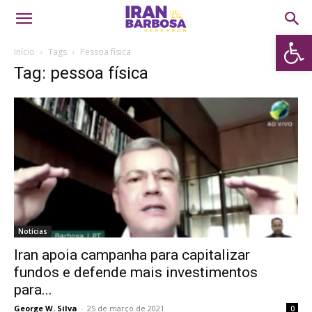
Abrir 
Início
Tags
Pessoa física
Tag: pessoa física
Notícias
Iran apoia campanha para capitalizar
fundos e defende mais investimentos
para...
George W. Silva
-
25 de março de 2021
0