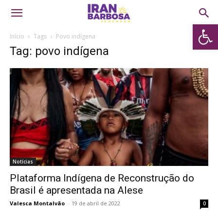
Abrir 
Início
Tags
Povo indígena
Tag: povo indígena
Notícias
Plataforma Indígena de Reconstrução do
Brasil é apresentada na Alese
Valesca Montalvão
-
19 de abril de 2022
0