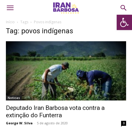
Abrir 
Início
Tags
Povos indígenas
Tag: povos indígenas
Notícias
Deputado Iran Barbosa vota contra a
extinção do Funterra
George W. Silva
-
5 de agosto de 2020
0