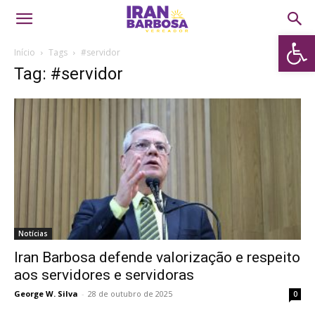
Abrir 
Início
Tags
#servidor
Tag: #servidor
Notícias
Iran Barbosa defende valorização e respeito
aos servidores e servidoras
George W. Silva
-
28 de outubro de 2025
0