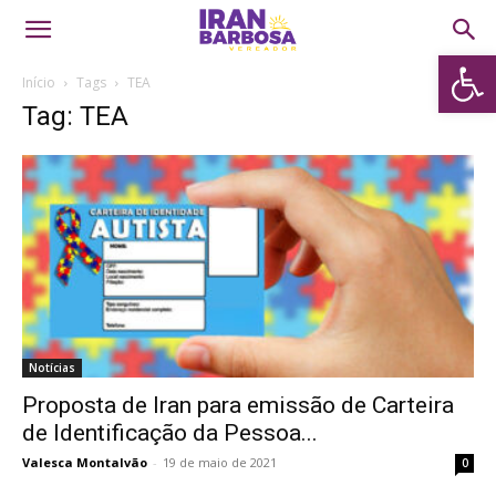
Abrir 
Início
Tags
TEA
Tag: TEA
Notícias
Proposta de Iran para emissão de Carteira
de Identificação da Pessoa...
Valesca Montalvão
-
19 de maio de 2021
0